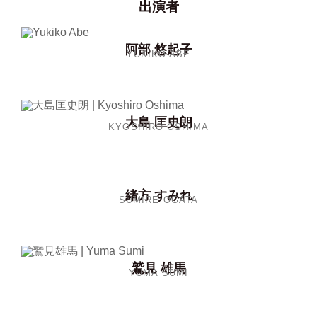
出演者
阿部 悠起子
YUKIKO ABE
大島 匡史朗
KYOSHIRO OSHIMA
緒方 すみれ
SUMIRE OGATA
鷲見 雄馬
YUMA SUMI