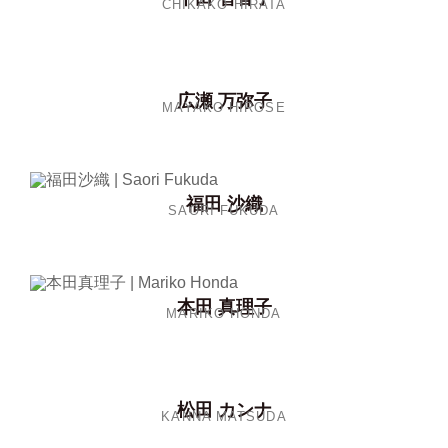
CHIKAKO HIRATA
広瀬 万弥子
MAYAKO HIROSE
福田 沙織
SAORI FUKUDA
本田 真理子
MARIKO HONDA
松田 カンナ
KANNA MATSUDA